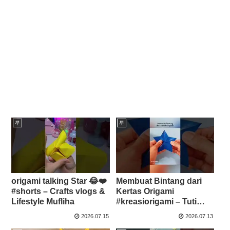
星
星
origami talking Star 😂❤️
Membuat Bintang dari
#shorts – Crafts vlogs &
Kertas Origami
Lifestyle Mufliha
#kreasiorigami – Tuti
Mihrad
2026.07.15
2026.07.13