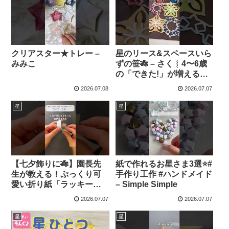
CHANG
クリアスター★トレー –
星のリース&スペースいら
みみこ
ずの笹🎋 – さく︴4〜6歳
の「できた!」が増える知
育あそび
2026.07.08
2026.07.07
星
星
【七夕飾りに🎋】園長先
紙で作れるお星さま3選⭐️#
生が教える！ぷっくり可
手作り工作 #ハンドメイド
愛い折り紙「ラッキース
– Simple Simple
ター」の作り方🌟親子で
2026.07.07
2026.07.07
楽しく手作りしよう！ –
池田の園長♡ナムちゃん
星
星
ねる