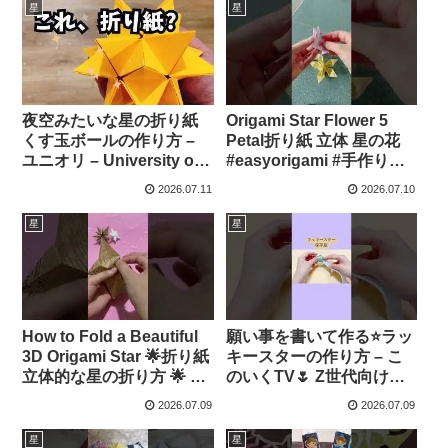
星
星
夜空みたいな星の折り紙
Origami Star Flower 5
くす玉ボールの作り方 –
Petal折り紙 立体 星の花
ユニオリ – University of
#easyorigami #手作り工
Origami
作 #paper #diy –
2026.07.11
2026.07.10
ORIGAMI CHANG
星
星
How to Fold a Beautiful
願い事を書いて作る⭐️ラッ
3D Origami Star 🌟折り紙
キースターの作り方 – こ
立体的な星の折り方 🌟 簡
のいくTV🌷 Z世代向け可
単で可愛い #easyorigami
愛いものづくり
2026.07.09
2026.07.09
#手作り工作 #diy
#origami – ORIGAMI
星
星