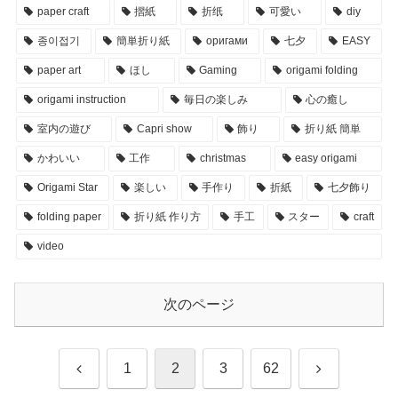
paper craft
摺紙
折纸
可愛い
diy
종이접기
簡単折り紙
оригами
七夕
EASY
paper art
ほし
Gaming
origami folding
origami instruction
毎日の楽しみ
心の癒し
室内の遊び
Capri show
飾り
折り紙 簡単
かわいい
工作
christmas
easy origami
Origami Star
楽しい
手作り
折紙
七夕飾り
folding paper
折り紙 作り方
手工
スター
craft
video
次のページ
前
次
1
2
3
62