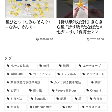
星ひとつ | なみぃそんぐ♪
【折り紙2枚だけ】きらき
– なみぃそんぐ♪
ら星 #折り紙 #たなばた #
七夕 – りぃ⌇保育士ママの
おうち遊び
2026.07.07
2026.07.06
タグ
Howto & Style
無料
動画
ユーチューブ
YouTube
コミュニティ
チャンネル
アップロード
動画機能付き携帯電話
カメラ付き携帯電話
共有
ビデオ
折り紙
People & Blogs
Origami
おりがみ
Education
簡単
星
作り方
折り方
Entertainment
Star
クリスマス