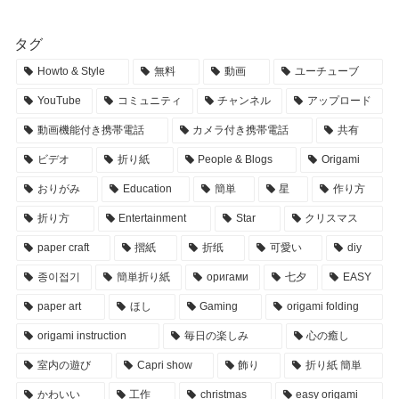
#shorts – Jotys Craft
Creation
タグ
Howto & Style
無料
動画
ユーチューブ
YouTube
コミュニティ
チャンネル
アップロード
動画機能付き携帯電話
カメラ付き携帯電話
共有
ビデオ
折り紙
People & Blogs
Origami
おりがみ
Education
簡単
星
作り方
折り方
Entertainment
Star
クリスマス
paper craft
摺紙
折纸
可愛い
diy
종이접기
簡単折り紙
оригами
七夕
EASY
paper art
ほし
Gaming
origami folding
origami instruction
毎日の楽しみ
心の癒し
室内の遊び
Capri show
飾り
折り紙 簡単
かわいい
工作
christmas
easy origami