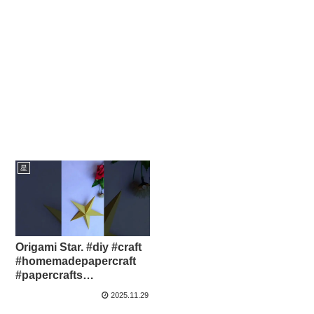
星
Origami Star. #diy #craft
#homemadepapercraft
#papercrafts
#christmasstars
2025.11.29
#tonniartandcraft