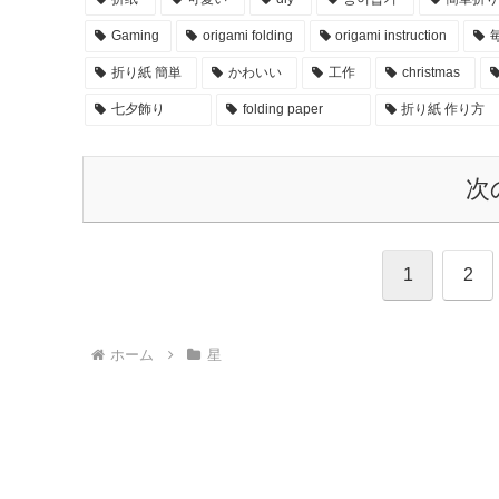
Gaming
origami folding
origami instruction
折り紙 簡単
かわいい
工作
christmas
七夕飾り
folding paper
折り紙 作り方
次
1
2
ホーム
星