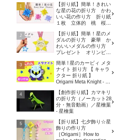
【折り紙】簡単！きれい
な星の花の折り方 かわ
いい花の作り方 折り紙
１枚 立体的 桃 桜
梅 - 折り紙図書館
【折り紙】簡単！星のメ
origamilibrary
ダルの折り方 豪華 か
わいいメダルの作り方
プレゼント オリンピッ
クメダル - 折り紙図書館
簡単 ! 星のカービィ メタ
origamilibrary
ナイト 折り方 【 キャラ
クター 折り紙 】
Origami Meta Knight - 折
り紙であそぼう！チャン
【創作折り紙】カマキリ
ネル
の折り方（ノーカット28
分・無音動画）／星檜葉
- 星檜葉
【折り紙】七夕飾り☆星
飾りの作り方
［Origami］How to