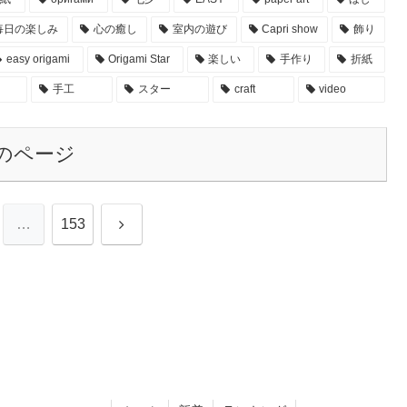
毎日の楽しみ
心の癒し
室内の遊び
Capri show
飾り
easy origami
Origami Star
楽しい
手作り
折紙
手工
スター
craft
video
のページ
次
…
153
へ