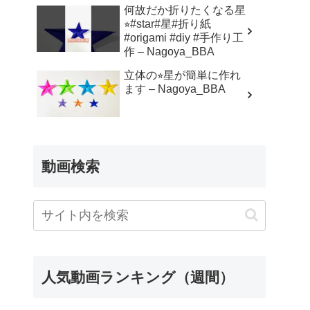
Harri Hadi – オリガミハ
何故だか折りたくなる星
リハディ
⭐︎#star#星#折り紙
#origami #diy #手作り工
作 – Nagoya_BBA
立体の⭐︎星が簡単に作れ
ます – Nagoya_BBA
動画検索
人気動画ランキング（週間）