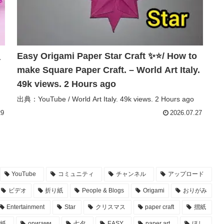
入
Easy Origami Paper Star Craft ✨⭐/ How to
make Square Paper Craft. – World Art Italy.
49k views. 2 Hours ago
出典：YouTube / World Art Italy. 49k views. 2 Hours ago
29
2026.07.27
YouTube
コミュニティ
チャンネル
アップロード
ビデオ
折り紙
People & Blogs
Origami
おりがみ
Entertainment
Star
クリスマス
paper craft
摺紙
紙
оригами
七夕
EASY
paper art
ほし