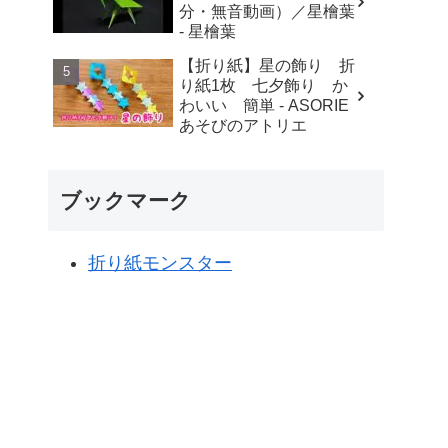
分・無音動画）／星檜葉
- 星檜葉
【折り紙】星の飾り 折
り紙1枚 七夕飾り か
わいい 簡単 - ASORIE
あそびのアトリエ
ブックマーク
折り紙モンスター