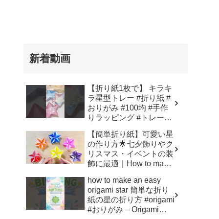
新着動画
【折り紙1枚で】 キラキ
ラ星型トレー #折り紙 #
おりがみ #100均 #手作
りラッピング #トレー
#shorts – トモニテ
【簡単折り紙】可愛い星
の作り方🌟七夕飾りやク
リスマス・イベントの装
飾に最適｜How to make
a Paper Star | Origami
how to make an easy
star | 摺紙 星 종이접
origami star 簡単な折り
기 五芒星 – Origami
紙の星の折り方 #origami
hana’s channel
#おりがみ – Origami