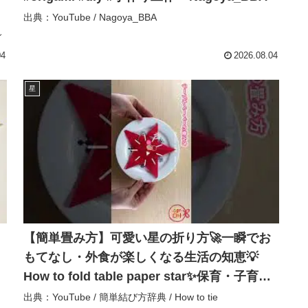
出典：YouTube / Nagoya_BBA
ィ
04
2026.08.04
星
【簡単畳み方】可愛い星の折り方🚀一瞬でお
もてなし・外食が楽しくなる生活の知恵💡
How to fold table paper star✨保育・子育
て・DIY | 100 テーブルペーパー – 簡単結び方
出典：YouTube / 簡単結び方辞典 / How to tie