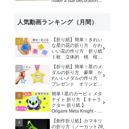
make a star decoration -
みっつのおりがみ
人気動画ランキング（月間）
【折り紙】簡単！きれい
な星の花の折り方 かわ
いい花の作り方 折り紙
１枚 立体的 桃 桜
梅 - 折り紙図書館
【折り紙】簡単！星のメ
origamilibrary
ダルの折り方 豪華 か
わいいメダルの作り方
プレゼント オリンピッ
クメダル - 折り紙図書館
簡単 ! 星のカービィ メタ
origamilibrary
ナイト 折り方 【 キャラ
クター 折り紙 】
Origami Meta Knight - 折
り紙であそぼう！チャン
【創作折り紙】カマキリ
ネル
の折り方（ノーカット28