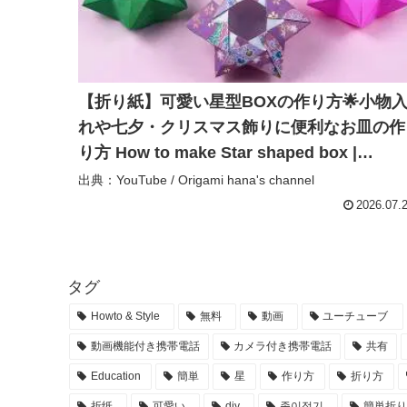
【折り紙】可愛い星型BOXの作り方🌟小物
れや七夕・クリスマス飾りに便利なお皿の作
り方 How to make Star shaped box |
Origami 종이접기 상자 摺紙 箱 – Origami
出典：YouTube / Origami hana's channel
hana’s channel
2026.07.
タグ
Howto & Style
無料
動画
ユーチューブ
動画機能付き携帯電話
カメラ付き携帯電話
共有
Education
簡単
星
作り方
折り方
折纸
可愛い
diy
종이접기
簡単折り