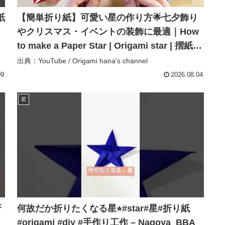
【簡単折り紙】可愛い星の作り方🌟七夕飾り
やクリスマス・イベントの装飾に最適｜How
to make a Paper Star | Origami star | 摺紙
星 종이접기 五芒星 – Origami hana’s
出典：YouTube / Origami hana's channel
channel
09
2026.08.04
星
折
何故だか折りたくなる星⭐︎#star#星#折り紙
#origami #diy #手作り工作 – Nagoya_BBA