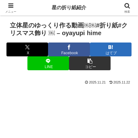
星の折り紙紹介
メニュー
検索
立体星のゆっくり作る動画￼￼#折り紙#ク
リスマス飾り ￼ – oyayupi hime
X
Facebook
はてブ
LINE
コピー
2025.11.21
2025.11.22