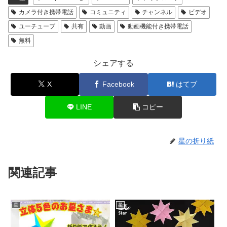
カメラ付き携帯電話
コミュニティ
チャンネル
ビデオ
ユーチューブ
共有
動画
動画機能付き携帯電話
無料
シェアする
X
Facebook
はてブ
LINE
コピー
星の折り紙
関連記事
星
星