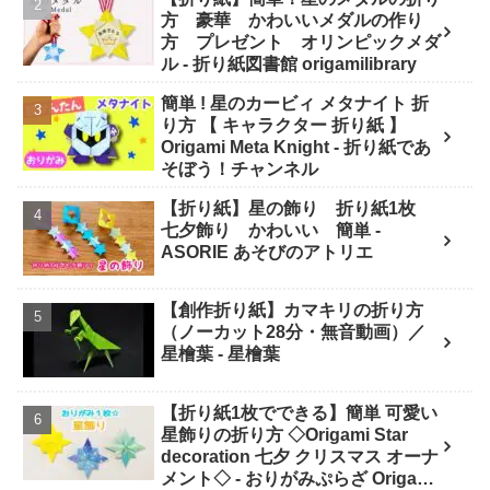
方 豪華 かわいいメダルの作り
方 プレゼント オリンピックメダ
ル - 折り紙図書館 origamilibrary
簡単 ! 星のカービィ メタナイト 折
り方 【 キャラクター 折り紙 】
Origami Meta Knight - 折り紙であ
そぼう！チャンネル
【折り紙】星の飾り 折り紙1枚
七夕飾り かわいい 簡単 -
ASORIE あそびのアトリエ
【創作折り紙】カマキリの折り方
（ノーカット28分・無音動画）／
星檜葉 - 星檜葉
【折り紙1枚でできる】簡単 可愛い
星飾りの折り方 ◇Origami Star
decoration 七夕 クリスマス オーナ
メント◇ - おりがみぷらざ Origami-