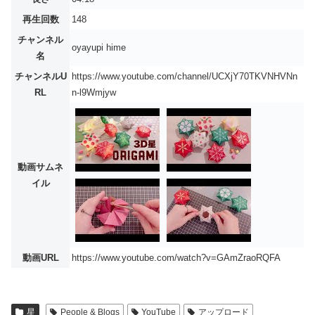
再生回数
148
チャンネル
oyayupi hime
名
チャンネルU
https://www.youtube.com/channel/UCXjY70TKVNHVNn
RL
n-l9Wmjyw
動画サムネ
イル
動画URL
https://www.youtube.com/watch?v=GAmZraoRQFA
星
People & Blogs
YouTube
アップロード