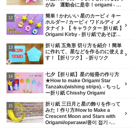
がみ 運動会に是非！origami - ゆ
いのおりがみ研究室
簡単 ! かわいい 星のカービィ キー
ホルダー / カービィ ワドルディ メ
タナイト 【 キャラクター 折り紙 】
Origami Kirby - 折り紙であそぼ
う！チャンネル
折り紙 五角形 切り方を紹介！簡単
に作れて、星などを作るのに使えま
す！【折りツク】 - 折りツク
七夕【折り紙】星の短冊の作り方
★How to make Origami Star
Tanzaku(wishing strips). - ちっし
ー折り紙 Chisshy Origami
折り紙 三日月と星の飾りを作って
みた！作り方/How to Make a
Crescent Moon and Stars with
Origami/оригами/종이 접기 -
kawaii pastime