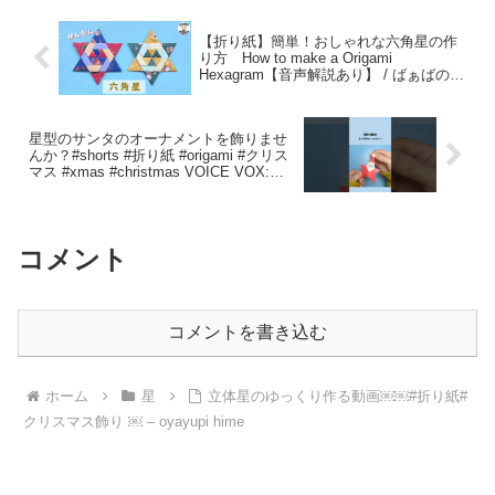
【折り紙】簡単！おしゃれな六角星の作
り方 How to make a Origami
Hexagram【音声解説あり】 / ばぁばの折
り紙 – ばぁばの折り紙チャンネル
星型のサンタのオーナメントを飾りませ
んか？#shorts #折り紙 #origami #クリス
マス #xmas #christmas VOICE VOX:雨
晴はう – ぶきっちょ折り紙ラボ-Origami
Paper craft-
コメント
コメントを書き込む
ホーム
星
立体星のゆっくり作る動画￼￼#折り紙#
クリスマス飾り ￼ – oyayupi hime