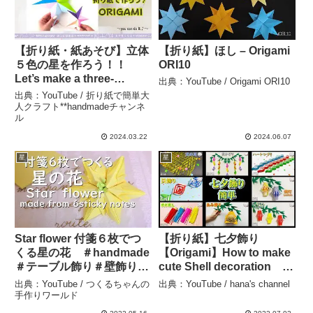
【折り紙・紙あそび】立体
【折り紙】ほし – Origami
５色の星を作ろう！！
ORI10
Let’s make a three-
出典：YouTube / Origami ORI10
dimensional five-color
出典：YouTube / 折り紙で簡単大
star with origami – 折り紙
人クラフト**handmadeチャンネ
ル
で簡単大人クラフト
**handmadeチャンネル
2024.03.22
2024.06.07
星
星
Star flower 付箋６枚でつ
【折り紙】七夕飾り
くる星の花 ＃handmade
【Origami】How to make
＃テーブル飾り＃壁飾り
cute Shell decoration 종
＃折り紙＃origami – つく
이접기 Paper Crafts 折纸
出典：YouTube / つくるちゃんの
出典：YouTube / hana's channel
るちゃんの手作りワールド
DIY 貝つづり 吹き流
手作りワールド
し 星 祭り 提灯 天の