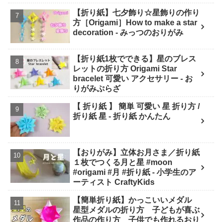
plaza
【折り紙】七夕飾り☆星飾りの作り
方［Origami］How to make a star
decoration - みっつのおりがみ
【折り紙1枚でできる】星のブレス
レットの折り方 Origami Star
bracelet 可愛い アクセサリー - お
りがみぷらざ
【 折り紙 】 簡単 可愛い 星 折り方 /
折り紙 星 - 折り紙 かんたん
【おりがみ】立体お月さま／折り紙
１枚でつくる月と星 #moon
#origami #月 #折り紙 - 小学生のア
ーティスト CraftyKids
【簡単折り紙】かっこいいメダル
星型メダルの折り方 子どもが喜ぶ
作品の作り方 子供でも作れるおり