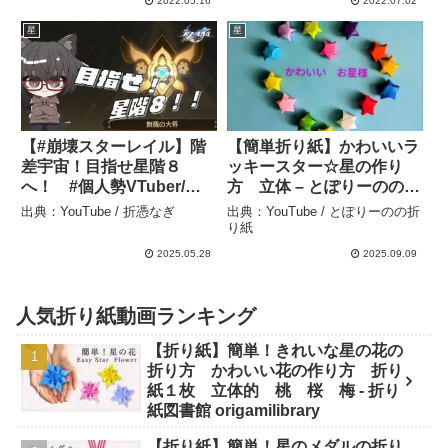
2022.05.16
2022.07.02
川 – hana’s channel
星
星
【#崩壊スターレイル】階
【簡単折り紙】かわいいラ
差宇宙！目指せ星階８
ッキースター☆星の作り
へ！ #個人勢VTuber/折
方 立体 – とぽりーのの折
憑なぎ】 – 折憑なぎ
り紙
出典：YouTube / 折憑なぎ
出典：YouTube / とぽりーのの折
り紙
2025.05.28
2025.09.09
人気折り紙動画ランキング
【折り紙】簡単！きれいな星の花の
折り方 かわいい花の作り方 折り
紙１枚 立体的 桃 桜 梅 - 折り
紙図書館 origamilibrary
【折り紙】簡単！星のメダルの折り